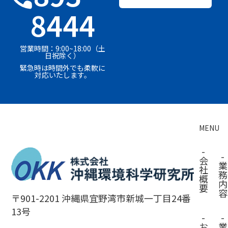
8444
営業時間：9:00~18:00（土
日祝除く）
緊急時は時間外でも柔軟に
対応いたします。
MENU
-
-
会
業
社
務
概
内
要
容
〒901-2201 沖縄県宜野湾市新城一丁目24番
13号
-
-
お
業