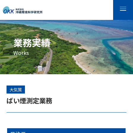
業務実績
Works
大気質
ばい煙測定業務