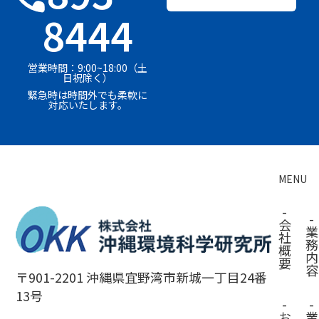
8444
営業時間：9:00~18:00（土
日祝除く）
緊急時は時間外でも柔軟に
対応いたします。
MENU
-
-
会
業
社
務
概
内
要
容
〒901-2201 沖縄県宜野湾市新城一丁目24番
13号
-
-
お
業