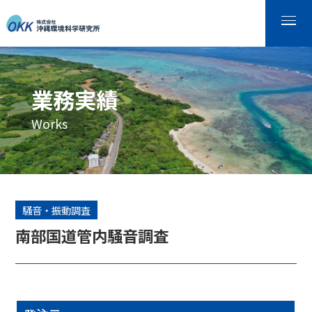
業務実績
Works
騒音・振動調査
南部国道管内騒音調査