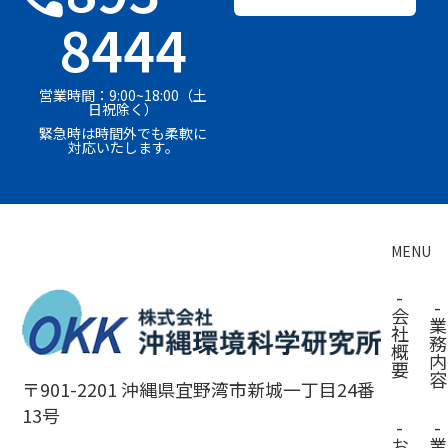
8444
営業時間：9:00~18:00（土
日祝除く）
緊急時は時間外でも柔軟に
対応いたします。
MENU
-
-
会
業
社
務
概
内
要
容
〒901-2201 沖縄県宜野湾市新城一丁目24番
13号
-
-
お
業