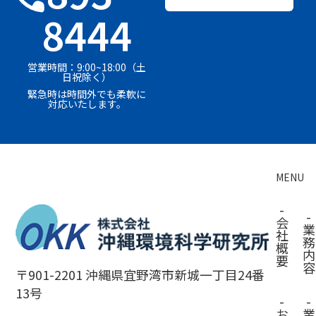
8444
営業時間：9:00~18:00（土
日祝除く）
緊急時は時間外でも柔軟に
対応いたします。
MENU
-
-
会
業
社
務
概
内
要
容
〒901-2201 沖縄県宜野湾市新城一丁目24番
13号
-
-
お
業