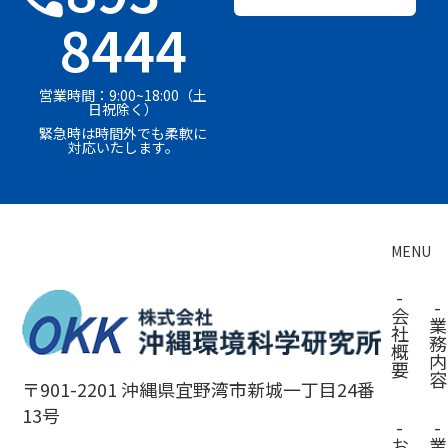
8444
営業時間：9:00~18:00（土
日祝除く）
緊急時は時間外でも柔軟に
対応いたします。
MENU
-
-
会
業
社
務
概
内
要
容
〒901-2201 沖縄県宜野湾市新城一丁目24番
13号
-
-
お
業