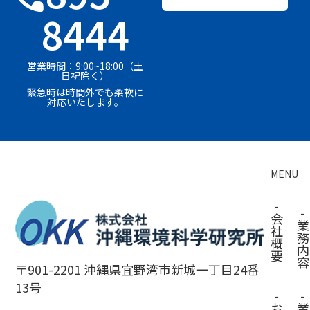
8444
営業時間：9:00~18:00（土
日祝除く）
緊急時は時間外でも柔軟に
対応いたします。
MENU
-
-
会
業
社
務
概
内
要
容
〒901-2201 沖縄県宜野湾市新城一丁目24番
13号
-
-
お
業