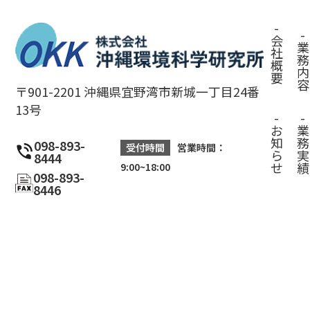
-
-
会
業
社
務
概
内
要
容
〒901-2201 沖縄県宜野湾市新城一丁目24番
13号
-
-
お
業
知
務
098-893-
受付時間
営業時間：
ら
実
8444
せ
績
9:00~18:00
098-893-
8446