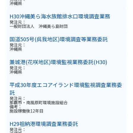
沖縄県
H30沖縄美ら海水族館排水口環境調査業務
発注元：
一般財団法人 沖縄美ら島財団
国道505号(呉我地区)環境調査等業務委託
発注元：
沖縄県
兼城港(花咲地区)環境監視業務委託(H30)
発注元：
沖縄県
平成30年度エコアイランド環境監視調査業務委
託
発注元：
那覇市・南風原町環境施設組合
備考：
施設稼働後12年目
H29祖納港環境調査業務委託
発注元：