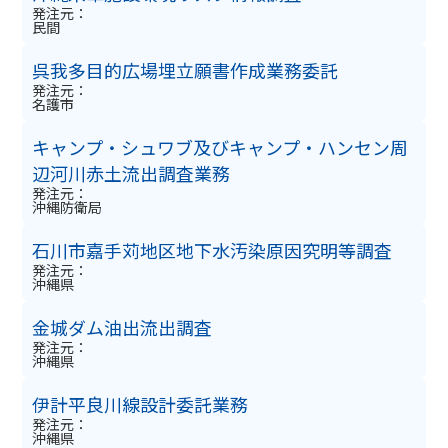
発注元：
民間
呉我多目的広場埋立願書作成業務委託
発注元：
名護市
キャンプ・シュワブ及びキャンプ・ハンセン周
辺河川赤土流出調査業務
発注元：
沖縄防衛局
石川市嘉手苅地区地下水汚染原因究明等調査
発注元：
沖縄県
金城ダム油出流出調査
発注元：
沖縄県
伊計平良川線設計委託業務
発注元：
沖縄県