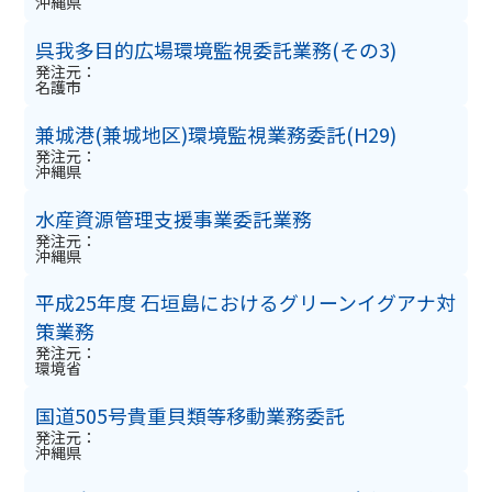
沖縄県
呉我多目的広場環境監視委託業務(その3)
発注元：
名護市
兼城港(兼城地区)環境監視業務委託(H29)
発注元：
沖縄県
水産資源管理支援事業委託業務
発注元：
沖縄県
平成25年度 石垣島におけるグリーンイグアナ対
策業務
発注元：
環境省
国道505号貴重貝類等移動業務委託
発注元：
沖縄県