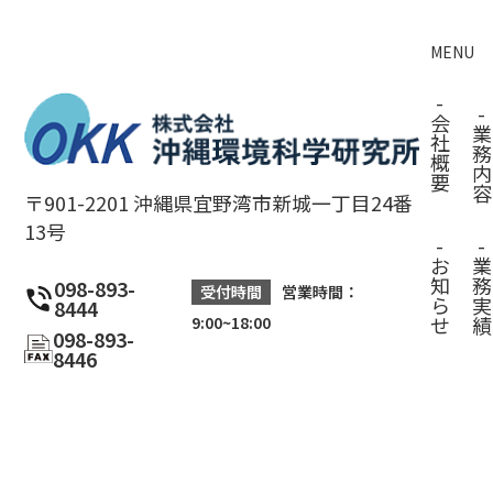
MENU
-
-
会
業
社
務
概
内
要
容
〒901-2201 沖縄県宜野湾市新城一丁目24番
13号
-
-
お
業
知
務
098-893-
受付時間
営業時間：
ら
実
8444
せ
績
9:00~18:00
098-893-
8446